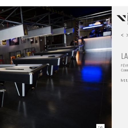
<
L
FÉV
Com
htt
fgh