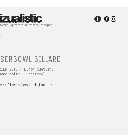
Décors, agencement d’espaces, fresques
>
ASERBOWL BILLARD
RIER 2015
| Dijon-Quetigny
manditaire : Laserbowl
p://laserbowl-dijon.fr