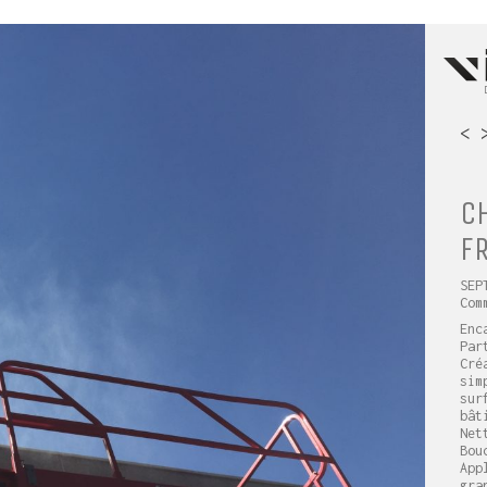
<
CH
F
SEP
Com
Enc
Par
Cré
sim
sur
bât
Net
Bou
App
gra