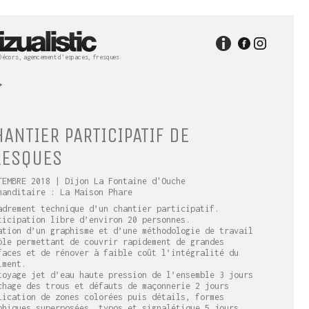
Décors, agencement d’espaces, fresques
>
ANTIER PARTICIPATIF DE
RESQUES
TEMBRE 2018
| Dijon La Fontaine d'Ouche
manditaire : La Maison Phare
adrement technique d’un chantier participatif.
ticipation libre d’environ 20 personnes.
ation d’un graphisme et d’une méthodologie de travail
ple permettant de couvrir rapidement de grandes
faces et de rénover à faible coût l’intégralité du
iment.
toyage jet d’eau haute pression de l’ensemble 3 jours
chage des trous et défauts de maçonnerie 2 jours
lication de zones colorées puis détails, formes
phiques superposées, typos et signalétique 5 jours